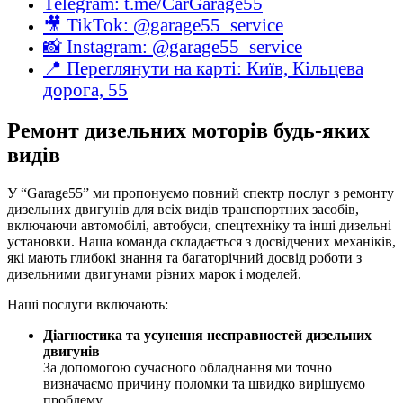
Telegram: t.me/CarGarage55
🎥 TikTok: @garage55_service
📸 Instagram: @garage55_service
📍 Переглянути на карті: Київ, Кільцева
дорога, 55
Ремонт дизельних моторів будь-яких
видів
У “Garage55” ми пропонуємо повний спектр послуг з ремонту
дизельних двигунів для всіх видів транспортних засобів,
включаючи автомобілі, автобуси, спецтехніку та інші дизельні
установки. Наша команда складається з досвідчених механіків,
які мають глибокі знання та багаторічний досвід роботи з
дизельними двигунами різних марок і моделей.
Наші послуги включають:
Діагностика та усунення несправностей дизельних
двигунів
За допомогою сучасного обладнання ми точно
визначаємо причину поломки та швидко вирішуємо
проблему.