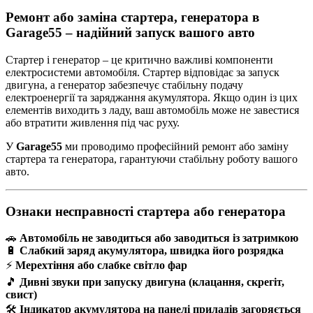
Ремонт або заміна стартера, генератора в
Garage55 – надійний запуск вашого авто
Стартер і генератор – це критично важливі компоненти
електросистеми автомобіля. Стартер відповідає за запуск
двигуна, а генератор забезпечує стабільну подачу
електроенергії та заряджання акумулятора. Якщо один із цих
елементів виходить з ладу, ваш автомобіль може не завестися
або втратити живлення під час руху.
У
Garage55
ми проводимо професійний ремонт або заміну
стартера та генератора, гарантуючи стабільну роботу вашого
авто.
Ознаки несправності стартера або генератора
🚗
Автомобіль не заводиться або заводиться із затримкою
🔋
Слабкий заряд акумулятора, швидка його розрядка
⚡
Мерехтіння або слабке світло фар
🎵
Дивні звуки при запуску двигуна (клацання, скрегіт,
свист)
🛠️
Індикатор акумулятора на панелі приладів загоряється