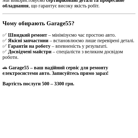
Ми використовуємо
сертифіковані деталі та професійне
обладнання
, що гарантує високу якість робіт.
Чому обирають Garage55?
✅
Швидкий ремонт
– мінімізуємо час простою авто.
✅
Якісні запчастини
– встановлюємо лише перевірені деталі.
✅
Гарантія на роботу
– впевненість у результаті.
✅
Досвідчені майстри
– спеціалісти з великим досвідом
роботи.
🚗
Garage55 – ваш надійний сервіс для ремонту
електросистеми авто. Записуйтесь прямо зараз!
Вартість послуги 500 – 3300 грн.