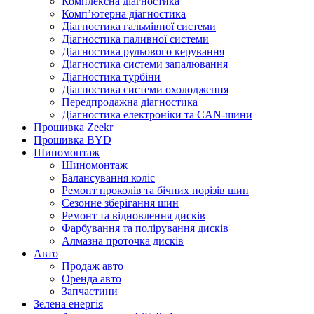
Комплексна діагностика
Комп’ютерна діагностика
Діагностика гальмівної системи
Діагностика паливної системи
Діагностика рульового керування
Діагностика системи запалювання
Діагностика турбіни
Діагностика системи охолодження
Передпродажна діагностика
Діагностика електроніки та CAN-шини
Прошивка Zeekr
Прошивка BYD
Шиномонтаж
Шиномонтаж
Балансування коліс
Ремонт проколів та бічних порізів шин
Сезонне зберігання шин
Ремонт та відновлення дисків
Фарбування та полірування дисків
Алмазна проточка дисків
Авто
Продаж авто
Оренда авто
Запчастини
Зелена енергія