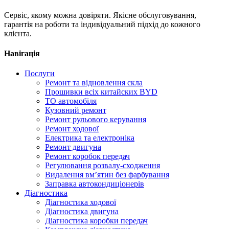
Сервіс, якому можна довіряти. Якісне обслуговування,
гарантія на роботи та індивідуальний підхід до кожного
клієнта.
Навігація
Послуги
Ремонт та відновлення скла
Прошивки всіх китайских BYD
ТО автомобіля
Кузовний ремонт
Ремонт рульового керування
Ремонт ходової
Електрика та електроніка
Ремонт двигуна
Ремонт коробок передач
Регулювання розвалу-сходження
Видалення вм’ятин без фарбування
Заправка автокондиціонерів
Діагностика
Діагностика ходової
Діагностика двигуна
Діагностика коробки передач