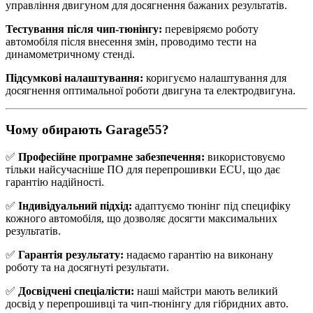
управління двигуном для досягнення бажаних результатів.
Тестування після чип-тюнінгу:
перевіряємо роботу
автомобіля після внесення змін, проводимо тести на
динамометричному стенді.
Підсумкові налаштування:
коригуємо налаштування для
досягнення оптимальної роботи двигуна та електродвигуна.
Чому обирають Garage55?
✅
Професійне програмне забезпечення:
використовуємо
тільки найсучасніше ПО для перепрошивки ECU, що дає
гарантію надійності.
✅
Індивідуальний підхід:
адаптуємо тюнінг під специфіку
кожного автомобіля, що дозволяє досягти максимальних
результатів.
✅
Гарантія результату:
надаємо гарантію на виконану
роботу та на досягнуті результати.
✅
Досвідчені спеціалісти:
наші майстри мають великий
досвід у перепрошивці та чип-тюнінгу для гібридних авто.