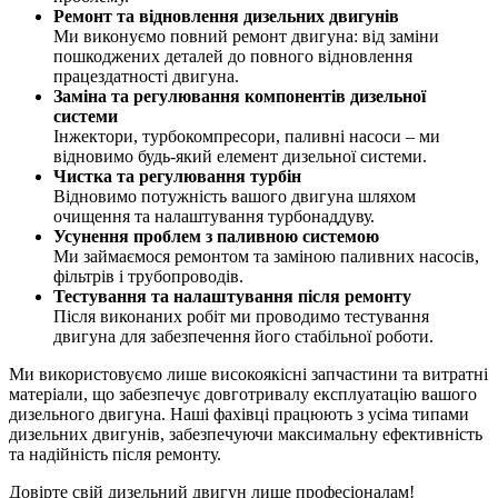
Ремонт та відновлення дизельних двигунів
Ми виконуємо повний ремонт двигуна: від заміни
пошкоджених деталей до повного відновлення
працездатності двигуна.
Заміна та регулювання компонентів дизельної
системи
Інжектори, турбокомпресори, паливні насоси – ми
відновимо будь-який елемент дизельної системи.
Чистка та регулювання турбін
Відновимо потужність вашого двигуна шляхом
очищення та налаштування турбонаддуву.
Усунення проблем з паливною системою
Ми займаємося ремонтом та заміною паливних насосів,
фільтрів і трубопроводів.
Тестування та налаштування після ремонту
Після виконаних робіт ми проводимо тестування
двигуна для забезпечення його стабільної роботи.
Ми використовуємо лише високоякісні запчастини та витратні
матеріали, що забезпечує довготривалу експлуатацію вашого
дизельного двигуна. Наші фахівці працюють з усіма типами
дизельних двигунів, забезпечуючи максимальну ефективність
та надійність після ремонту.
Довірте свій дизельний двигун лише професіоналам!