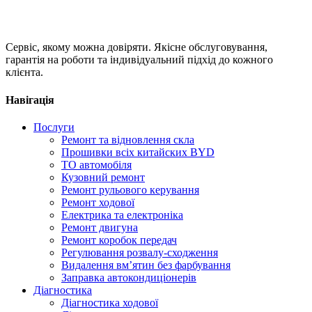
Сервіс, якому можна довіряти. Якісне обслуговування,
гарантія на роботи та індивідуальний підхід до кожного
клієнта.
Навігація
Послуги
Ремонт та відновлення скла
Прошивки всіх китайских BYD
ТО автомобіля
Кузовний ремонт
Ремонт рульового керування
Ремонт ходової
Електрика та електроніка
Ремонт двигуна
Ремонт коробок передач
Регулювання розвалу-сходження
Видалення вм’ятин без фарбування
Заправка автокондиціонерів
Діагностика
Діагностика ходової