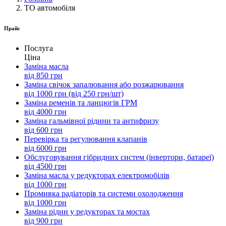
ТО автомобіля
Прайс
Послуга
Ціна
Заміна масла
від 850 грн
Заміна свічок запалювання або розжарювання
від 1000 грн (від 250 грн/шт)
Заміна ременів та ланцюгів ГРМ
від 4000 грн
Заміна гальмівної рідини та антифризу
від 600 грн
Перевірка та регулювання клапанів
від 6000 грн
Обслуговування гібридних систем (інвертори, батареї)
від 4500 грн
Заміна масла у редукторах електромобілів
від 1000 грн
Промивка радіаторів та системи охолодження
від 1000 грн
Заміна рідин у редукторах та мостах
від 900 грн