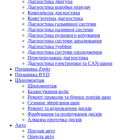
Діагностика двигуна
Діагностика коробки передач
Комплексна діагностика
Комп’ютерна діагностика
Діагностика гальмівної системи
Діагностика паливної системи
Діагностика рульового керування
Діагностика системи запалювання
Діагностика турбіни
Діагностика системи охолодження
Передпродажна діагностика
Діагностика електроніки та CAN-шини
Прошивка Zeekr
Прошивка BYD
Шиномонтаж
Шиномонтаж
Балансування коліс
Ремонт проколів та бічних порізів шин
Сезонне зберігання шин
Ремонт та відновлення дисків
Фарбування та полірування дисків
Алмазна проточка дисків
Авто
Продаж авто
Оренда авто