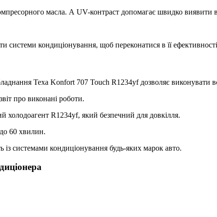
компресорного масла. А UV-контраст допомагає швидко виявити в
ти системи кондиціонування, щоб переконатися в її ефективності
бладнання Texa Konfort 707 Touch R1234yf дозволяє виконувати 
звіт про виконані роботи.
й холодоагент R1234yf, який безпечний для довкілля.
до 60 хвилин.
ь із системами кондиціонування будь-яких марок авто.
диціонера