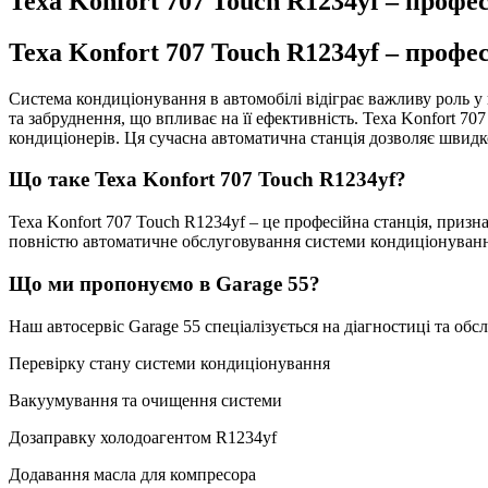
Texa Konfort 707 Touch R1234yf – профе
Texa Konfort 707 Touch R1234yf – профе
Система кондиціонування в автомобілі відіграє важливу роль у к
та забруднення, що впливає на її ефективність. Texa Konfort 7
кондиціонерів. Ця сучасна автоматична станція дозволяє швидк
Що таке Texa Konfort 707 Touch R1234yf?
Texa Konfort 707 Touch R1234yf – це професійна станція, призн
повністю автоматичне обслуговування системи кондиціонування,
Що ми пропонуємо в Garage 55?
Наш автосервіс Garage 55 спеціалізується на діагностиці та о
Перевірку стану системи кондиціонування
Вакуумування та очищення системи
Дозаправку холодоагентом R1234yf
Додавання масла для компресора