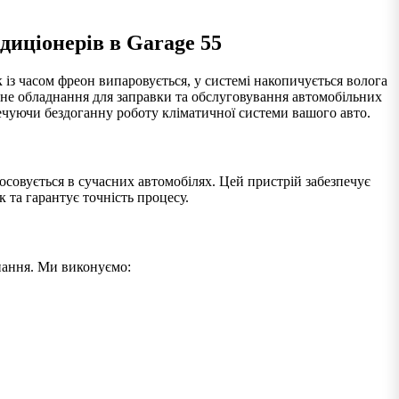
диціонерів в Garage 55
к із часом фреон випаровується, у системі накопичується волога
ійне обладнання для заправки та обслуговування автомобільних
печуючи бездоганну роботу кліматичної системи вашого авто.
тосовується в сучасних автомобілях. Цей пристрій забезпечує
та гарантує точність процесу.
днання. Ми виконуємо: