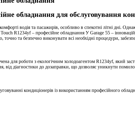
сійне обладнання
сійне обладнання для обслуговування кон
омфорті водія та пасажирів, особливо в спекотні літні дні. Одна
07 Touch R1234yf – професійне обладнання У Garage 55 – інновац
о, точно та безпечно виконувати всі необхідні процедури, забез
ачена для роботи з екологічним холодоагентом R1234yf, який зас
 від діагностики до дозаправки, що дозволяє уникнути помилок 
бслуговуванні кондиціонерів із використанням професійного обла