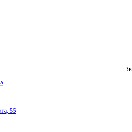
Зв
ua
ога, 55