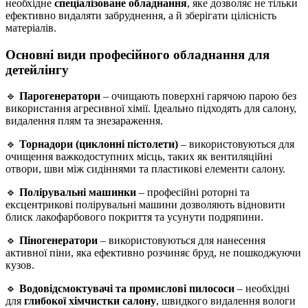
необхідне
спеціалізоване обладнання
, яке дозволяє не тільки
ефективно видаляти забруднення, а й зберігати цілісність
матеріалів.
Основні види професійного обладнання для
детейлінгу
🔹
Парогенератори
– очищають поверхні гарячою парою без
використання агресивної хімії. Ідеально підходять для салону,
видалення плям та знезараження.
🔹
Торнадори (циклонні пістолети)
– використовуються для
очищення важкодоступних місць, таких як вентиляційні
отвори, шви між сидіннями та пластикові елементи салону.
🔹
Полірувальні машинки
– професійні роторні та
ексцентрикові полірувальні машини дозволяють відновити
блиск лакофарбового покриття та усунути подряпини.
🔹
Піногенератори
– використовуються для нанесення
активної піни, яка ефективно розчиняє бруд, не пошкоджуючи
кузов.
🔹
Водовідсмоктувачі та промислові пилососи
– необхідні
для
глибокої хімчистки салону
, швидкого видалення вологи