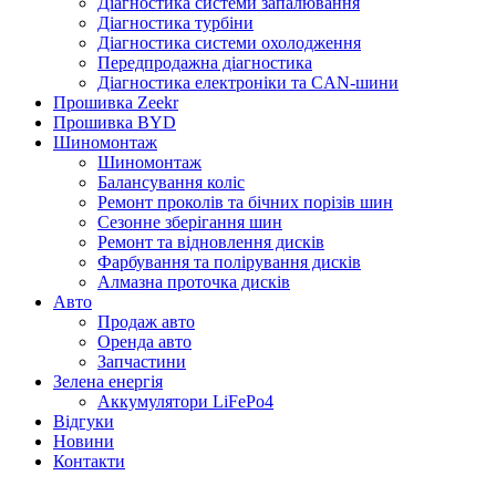
Діагностика системи запалювання
Діагностика турбіни
Діагностика системи охолодження
Передпродажна діагностика
Діагностика електроніки та CAN-шини
Прошивка Zeekr
Прошивка BYD
Шиномонтаж
Шиномонтаж
Балансування коліс
Ремонт проколів та бічних порізів шин
Сезонне зберігання шин
Ремонт та відновлення дисків
Фарбування та полірування дисків
Алмазна проточка дисків
Авто
Продаж авто
Оренда авто
Запчастини
Зелена енергія
Аккумулятори LiFePo4
Відгуки
Новини
Контакти