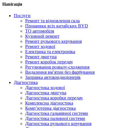
Навігація
Послуги
Ремонт та відновлення скла
Прошивки всіх китайских BYD
ТО автомобіля
Кузовний ремонт
Ремонт рульового керування
Ремонт ходової
Електрика та електроніка
Ремонт двигуна
Ремонт коробок передач
Регулювання розвалу-сходження
Видалення вм’ятин без фарбування
Заправка автокондиціонерів
Діагностика
Діагностика ходової
Діагностика двигуна
Діагностика коробки передач
Комплексна діагностика
Комп’ютерна діагностика
Діагностика гальмівної системи
Діагностика паливної системи
Діагностика рульового керування