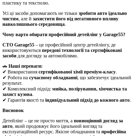
пластику та текстилю.
Усі ці засоби допомагають не тільки
зробити авто ідеально
чистим
, але й
захистити його від негативного впливу
навколишнього середовища
.
Чому варто обирати професійний детейлінг у Garage55?
СТО Garage55
– це професійний центр детейлінгу, де
використовуються
передові технології та сертифіковані
засоби
для догляду за автомобілями.
🚗
Наші переваги:
✔ Використання
сертифікованої хімії преміум-класу
.
✔ Робота на
сучасному обладнанні
, що забезпечує ідеальний
результат.
✔ Комплексний підхід:
мийка, полірування, хімчистка та
захист кузова
.
✔ Гарантія якості та
індивідуальний підхід до кожного авто
.
Висновок
Детейлінг – це не просто миття, а
повноцінний догляд за
авто
, який продовжує його ідеальний вигляд та
експлуатаційний ресурс. Якісне обладнання та
професійна