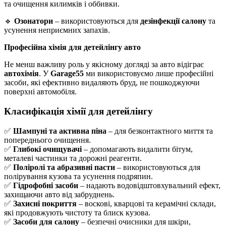
та очищення килимків і оббивки.
🔹
Озонатори
– використовуються для
дезінфекції салону
та
усунення неприємних запахів.
Професійна хімія для детейлінгу авто
Не менш важливу роль у якісному догляді за авто відіграє
автохімія
. У
Garage55
ми використовуємо лише професійні
засоби, які ефективно видаляють бруд, не пошкоджуючи
поверхні автомобіля.
Класифікація хімії для детейлінгу
✅
Шампуні та активна піна
– для безконтактного миття та
попереднього очищення.
✅
Глибокі очищувачі
– допомагають видалити бітум,
металеві частинки та дорожні реагенти.
✅
Поліролі та абразивні пасти
– використовуються для
полірування кузова та усунення подряпин.
✅
Гідрофобні засоби
– надають водовідштовхувальний ефект,
захищаючи авто від забруднень.
✅
Захисні покриття
– воскові, кварцові та керамічні склади,
які продовжують чистоту та блиск кузова.
✅
Засоби для салону
– безпечні очисники для шкіри,