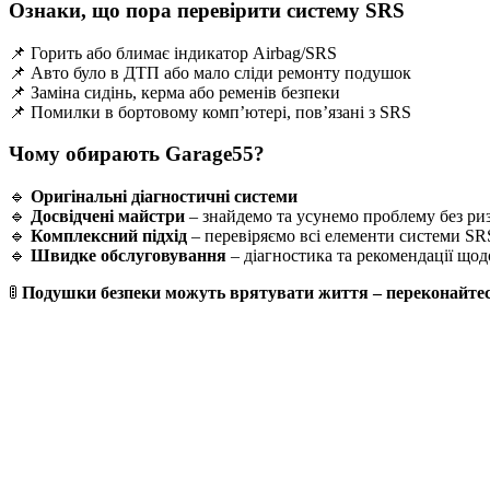
Ознаки, що пора перевірити систему SRS
📌 Горить або блимає індикатор Airbag/SRS
📌 Авто було в ДТП або мало сліди ремонту подушок
📌 Заміна сидінь, керма або ременів безпеки
📌 Помилки в бортовому комп’ютері, пов’язані з SRS
Чому обирають Garage55?
🔹
Оригінальні діагностичні системи
🔹
Досвідчені майстри
– знайдемо та усунемо проблему без риз
🔹
Комплексний підхід
– перевіряємо всі елементи системи SR
🔹
Швидке обслуговування
– діагностика та рекомендації щод
🚦
Подушки безпеки можуть врятувати життя – переконайтеся