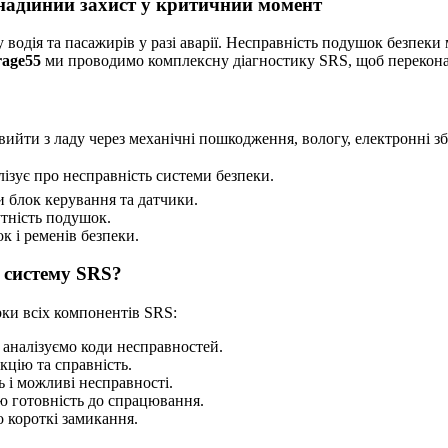
 надійний захист у критичний момент
 водія та пасажирів у разі аварії. Несправність подушок безпек
age55
ми проводимо комплексну діагностику SRS, щоб переконати
ийти з ладу через механічні пошкодження, вологу, електронні зб
ізує про несправність системи безпеки.
и блок керування та датчики.
утність подушок.
 і ременів безпеки.
о систему SRS?
ки всіх компонентів SRS:
 аналізуємо коди несправностей.
кцію та справність.
ь і можливі несправності.
ю готовність до спрацювання.
 короткі замикання.