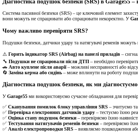
Діагностика подушок безпеки (SRS) в Garage55 –
Система пасивної безпеки (SRS) – це ключовий елемент захисту
вони можуть не спрацювати або спрацювати некоректно. У
Gar
Чому важливо перевіряти SRS?
Подушки безпеки, датчики удару та натягувачі ременів можуть в
⚠️
Горить індикатор SRS (Airbag) на панелі приладів
– сигнал
🔧
Подушки не спрацювали після ДТП
– необхідно перевірит
🚗
Авто куплене після аварії
– можливі несправності або відс
🔄
Заміна керма або сидінь
– може вплинути на роботу подушок
Діагностика подушок безпеки, як ми діагностуєм
У
Garage55
ми використовуємо сучасне обладнання для перевір
✅
Сканування помилок блоку управління SRS
– зчитуємо та
✅
Перевірка електронних датчиків удару
– тестуємо їхню реа
✅
Оцінка стану подушок безпеки
– перевіряємо їхню наявніст
✅
Тестування натягувачів ременів безпеки
– перевіряємо їхн
✅
Аналіз електропроводки SRS
– виявляємо пошкодження або