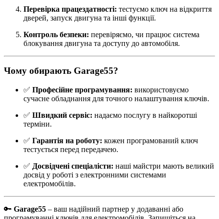
Перевірка працездатності:
тестуємо ключ на відкриття
дверей, запуск двигуна та інші функції.
Контроль безпеки:
перевіряємо, чи працює система
блокування двигуна та доступу до автомобіля.
Чому обирають Garage55?
✅
Професійне програмування:
використовуємо
сучасне обладнання для точного налаштування ключів.
✅
Швидкий сервіс:
надаємо послугу в найкоротші
терміни.
✅
Гарантія на роботу:
кожен програмований ключ
тестується перед передачею.
✅
Досвідчені спеціалісти:
наші майстри мають великий
досвід у роботі з електронними системами
електромобілів.
🔑
Garage55
– ваш надійний партнер у додаванні або
програмуванні ключів для електромобілів. Запишіться на