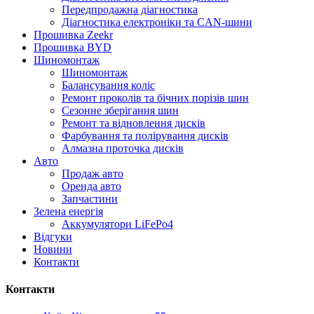
Передпродажна діагностика
Діагностика електроніки та CAN-шини
Прошивка Zeekr
Прошивка BYD
Шиномонтаж
Шиномонтаж
Балансування коліс
Ремонт проколів та бічних порізів шин
Сезонне зберігання шин
Ремонт та відновлення дисків
Фарбування та полірування дисків
Алмазна проточка дисків
Авто
Продаж авто
Оренда авто
Запчастини
Зелена енергія
Аккумулятори LiFePo4
Відгуки
Новини
Контакти
Контакти