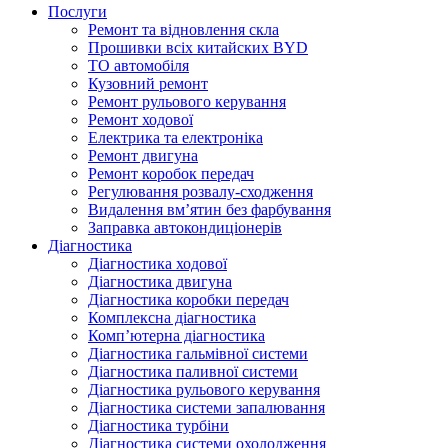
Послуги
Ремонт та відновлення скла
Прошивки всіх китайских BYD
ТО автомобіля
Кузовний ремонт
Ремонт рульового керування
Ремонт ходової
Електрика та електроніка
Ремонт двигуна
Ремонт коробок передач
Регулювання розвалу-сходження
Видалення вм’ятин без фарбування
Заправка автокондиціонерів
Діагностика
Діагностика ходової
Діагностика двигуна
Діагностика коробки передач
Комплексна діагностика
Комп’ютерна діагностика
Діагностика гальмівної системи
Діагностика паливної системи
Діагностика рульового керування
Діагностика системи запалювання
Діагностика турбіни
Діагностика системи охолодження