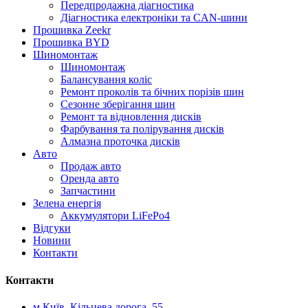
Передпродажна діагностика
Діагностика електроніки та CAN-шини
Прошивка Zeekr
Прошивка BYD
Шиномонтаж
Шиномонтаж
Балансування коліс
Ремонт проколів та бічних порізів шин
Сезонне зберігання шин
Ремонт та відновлення дисків
Фарбування та полірування дисків
Алмазна проточка дисків
Авто
Продаж авто
Оренда авто
Запчастини
Зелена енергія
Аккумулятори LiFePo4
Відгуки
Новини
Контакти
Контакти
м.Київ, Кільцева дорога, 55