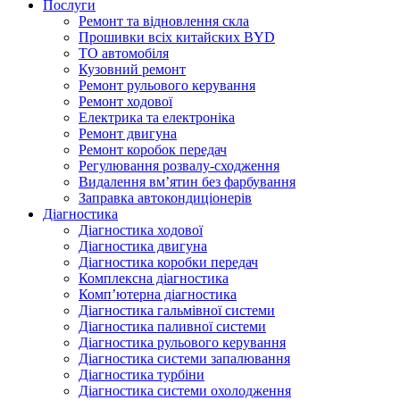
Послуги
Ремонт та відновлення скла
Прошивки всіх китайских BYD
ТО автомобіля
Кузовний ремонт
Ремонт рульового керування
Ремонт ходової
Електрика та електроніка
Ремонт двигуна
Ремонт коробок передач
Регулювання розвалу-сходження
Видалення вм’ятин без фарбування
Заправка автокондиціонерів
Діагностика
Діагностика ходової
Діагностика двигуна
Діагностика коробки передач
Комплексна діагностика
Комп’ютерна діагностика
Діагностика гальмівної системи
Діагностика паливної системи
Діагностика рульового керування
Діагностика системи запалювання
Діагностика турбіни
Діагностика системи охолодження