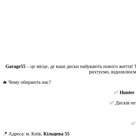
Garage55
– це місце, де ваші диски набувають нового життя! 
рихтуємо, відновлюємо
🔥 Чому обирають нас?
✅
Hunter
✅ Дисків не
✅ 
📍 Адреса: м. Київ,
Кільцева 55