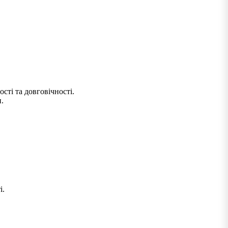
сті та довговічності.
.
і.