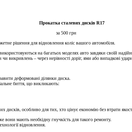
Прокатка сталевих дисків R17
за 500 грн
джетне рішення для відновлення коліс вашого автомобіля.
використовуються на багатьох моделях авто завдяки своїй надійно
чи викривлень – через нерівності доріг, ями або випадкові удари
равити деформовані ділянки диска.
діальне биття, що викликають:
их дисків, особливо для тих, хто цінує економію без втрати якост
же вони мають необхідну гнучкість для такого ремонту.
ехнології відновлення.