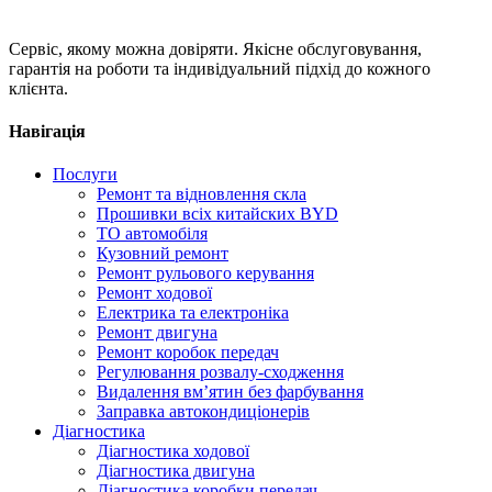
Сервіс, якому можна довіряти. Якісне обслуговування,
гарантія на роботи та індивідуальний підхід до кожного
клієнта.
Навігація
Послуги
Ремонт та відновлення скла
Прошивки всіх китайских BYD
ТО автомобіля
Кузовний ремонт
Ремонт рульового керування
Ремонт ходової
Електрика та електроніка
Ремонт двигуна
Ремонт коробок передач
Регулювання розвалу-сходження
Видалення вм’ятин без фарбування
Заправка автокондиціонерів
Діагностика
Діагностика ходової
Діагностика двигуна
Діагностика коробки передач