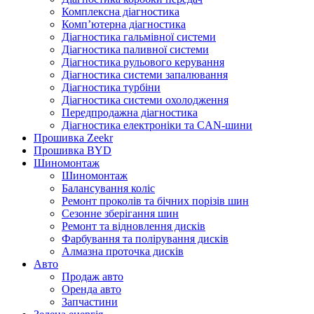
Комплексна діагностика
Комп’ютерна діагностика
Діагностика гальмівної системи
Діагностика паливної системи
Діагностика рульового керування
Діагностика системи запалювання
Діагностика турбіни
Діагностика системи охолодження
Передпродажна діагностика
Діагностика електроніки та CAN-шини
Прошивка Zeekr
Прошивка BYD
Шиномонтаж
Шиномонтаж
Балансування коліс
Ремонт проколів та бічних порізів шин
Сезонне зберігання шин
Ремонт та відновлення дисків
Фарбування та полірування дисків
Алмазна проточка дисків
Авто
Продаж авто
Оренда авто
Запчастини