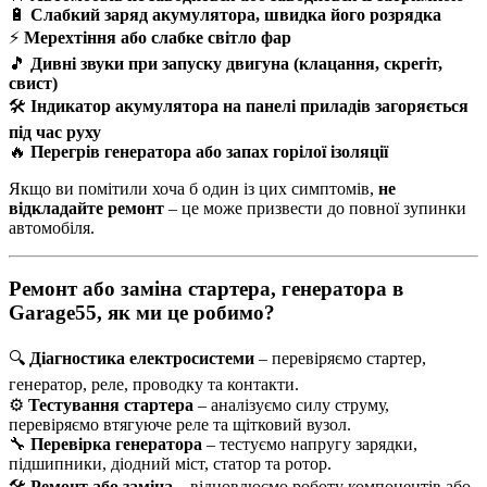
🔋
Слабкий заряд акумулятора, швидка його розрядка
⚡
Мерехтіння або слабке світло фар
🎵
Дивні звуки при запуску двигуна (клацання, скрегіт,
свист)
🛠️
Індикатор акумулятора на панелі приладів загоряється
під час руху
🔥
Перегрів генератора або запах горілої ізоляції
Якщо ви помітили хоча б один із цих симптомів,
не
відкладайте ремонт
– це може призвести до повної зупинки
автомобіля.
Ремонт або заміна стартера, генератора в
Garage55, як ми це робимо?
🔍
Діагностика електросистеми
– перевіряємо стартер,
генератор, реле, проводку та контакти.
⚙️
Тестування стартера
– аналізуємо силу струму,
перевіряємо втягуюче реле та щітковий вузол.
🔧
Перевірка генератора
– тестуємо напругу зарядки,
підшипники, діодний міст, статор та ротор.
🛠️
Ремонт або заміна
– відновлюємо роботу компонентів або