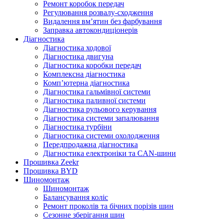
Ремонт коробок передач
Регулювання розвалу-сходження
Видалення вм’ятин без фарбування
Заправка автокондиціонерів
Діагностика
Діагностика ходової
Діагностика двигуна
Діагностика коробки передач
Комплексна діагностика
Комп’ютерна діагностика
Діагностика гальмівної системи
Діагностика паливної системи
Діагностика рульового керування
Діагностика системи запалювання
Діагностика турбіни
Діагностика системи охолодження
Передпродажна діагностика
Діагностика електроніки та CAN-шини
Прошивка Zeekr
Прошивка BYD
Шиномонтаж
Шиномонтаж
Балансування коліс
Ремонт проколів та бічних порізів шин
Сезонне зберігання шин