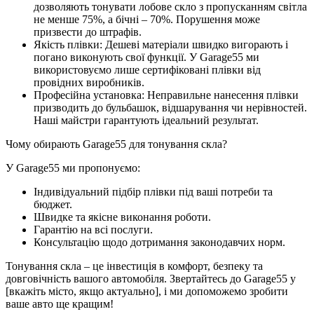
дозволяють тонувати лобове скло з пропусканням світла
не менше 75%, а бічні – 70%. Порушення може
призвести до штрафів.
Якість плівки: Дешеві матеріали швидко вигорають і
погано виконують свої функції. У Garage55 ми
використовуємо лише сертифіковані плівки від
провідних виробників.
Професійна установка: Неправильне нанесення плівки
призводить до бульбашок, відшарування чи нерівностей.
Наші майстри гарантують ідеальний результат.
Чому обирають Garage55 для тонування скла?
У Garage55 ми пропонуємо:
Індивідуальний підбір плівки під ваші потреби та
бюджет.
Швидке та якісне виконання роботи.
Гарантію на всі послуги.
Консультацію щодо дотримання законодавчих норм.
Тонування скла – це інвестиція в комфорт, безпеку та
довговічність вашого автомобіля. Звертайтесь до Garage55 у
[вкажіть місто, якщо актуально], і ми допоможемо зробити
ваше авто ще кращим!