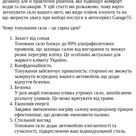
дизайну, але й практичне рішення, яке підвищує комфорт
водія та пасажирів. У цій статті ми розкажемо, чому варто
затонувати скло вашого авто, які види плівок існують та на
що звернути увагу при виборі послуги в автосервісі Garage55.
Чому тонування скла – це гарна ідея?
Захист від сонця
Тоноване скло блокує до 99% ультрафіолетових
променів, що захищає салон від вигорання та знижує
ризик перегріву влітку. Це особливо актуально для
жаркого клімату України.
Конфіденційність
Тонування забезпечує приватність: сторонні не зможуть
зазирнути всередину вашого автомобіля, що додає
відчуття безпеки.
Безпека
У разі аварії тонована плівка утримує скло, запобігаючи
розльоту уламків. Це може врятувати від травм.
Економія енергії
Завдяки зменшенню нагріву салону кондиціонер працює
ефективніше, що дозволяє економити паливо.
Стильний вигляд
Тоноване скло додає автомобілю елегантності та
сучасності, підкреслюючи ваш індивідуальний стиль.