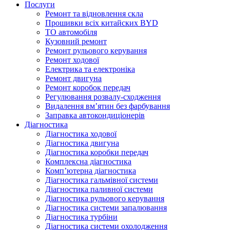
Послуги
Ремонт та відновлення скла
Прошивки всіх китайских BYD
ТО автомобіля
Кузовний ремонт
Ремонт рульового керування
Ремонт ходової
Електрика та електроніка
Ремонт двигуна
Ремонт коробок передач
Регулювання розвалу-сходження
Видалення вм’ятин без фарбування
Заправка автокондиціонерів
Діагностика
Діагностика ходової
Діагностика двигуна
Діагностика коробки передач
Комплексна діагностика
Комп’ютерна діагностика
Діагностика гальмівної системи
Діагностика паливної системи
Діагностика рульового керування
Діагностика системи запалювання
Діагностика турбіни
Діагностика системи охолодження