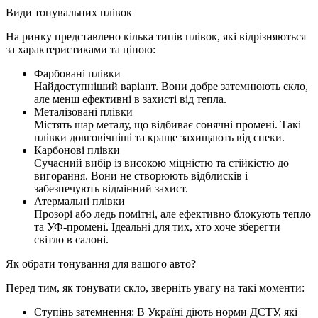
Види тонувальних плівок
На ринку представлено кілька типів плівок, які відрізняються
за характеристиками та ціною:
Фарбовані плівки
Найдоступніший варіант. Вони добре затемнюють скло,
але менш ефективні в захисті від тепла.
Металізовані плівки
Містять шар металу, що відбиває сонячні промені. Такі
плівки довговічніші та краще захищають від спеки.
Карбонові плівки
Сучасний вибір із високою міцністю та стійкістю до
вигорання. Вони не створюють відблисків і
забезпечують відмінний захист.
Атермальні плівки
Прозорі або ледь помітні, але ефективно блокують тепло
та УФ-промені. Ідеальні для тих, хто хоче зберегти
світло в салоні.
Як обрати тонування для вашого авто?
Перед тим, як тонувати скло, зверніть увагу на такі моменти:
Ступінь затемнення: В Україні діють норми ДСТУ, які