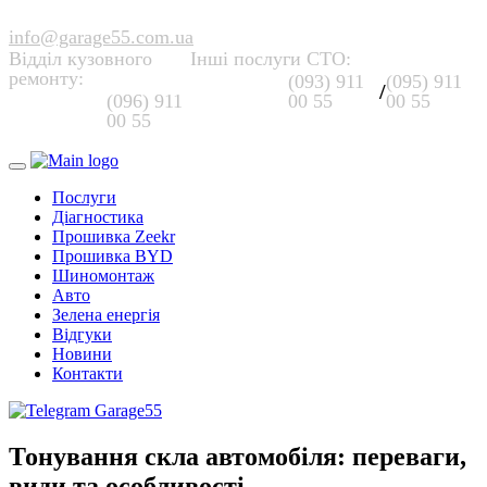
info@garage55.com.ua
Відділ кузовного
Інші послуги СТО:
ремонту:
(093) 911
(095) 911
/
(096) 911
00 55
00 55
00 55
Послуги
Діагностика
Прошивка Zeekr
Прошивка BYD
Шиномонтаж
Авто
Зелена енергія
Відгуки
Новини
Контакти
Тонування скла автомобіля: переваги,
види та особливості