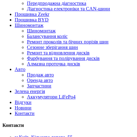
Передпродажна діагностика
Діагностика електроніки та CAN-шини
Прошивка Zeekr
Прошивка BYD
Шиномонтаж
Шиномонтаж
Балансування коліс
Ремонт проколів та бічних порізів шин
Сезонне зберігання шин
Ремонт та відновлення дисків
Фарбування та полірування дисків
Алмазна проточка дисків
Авто
Продаж авто
Оренда авто
Запчастини
Зелена енергія
Аккумулятори LiFePo4
Відгуки
Новини
Контакти
Контакти