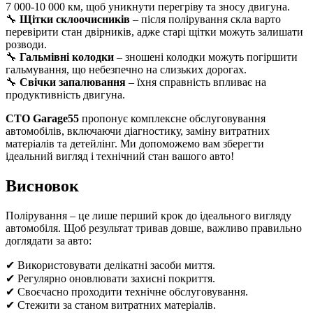
7 000-10 000 км, щоб уникнути перегріву та зносу двигуна.
🔧
Щітки склоочисників
– після полірування скла варто
перевірити стан двірників, адже старі щітки можуть залишати
розводи.
🔧
Гальмівні колодки
– зношені колодки можуть погіршити
гальмування, що небезпечно на слизьких дорогах.
🔧
Свічки запалювання
– їхня справність впливає на
продуктивність двигуна.
СТО Garage55
пропонує комплексне обслуговування
автомобілів, включаючи діагностику, заміну витратних
матеріалів та детейлінг. Ми допоможемо вам зберегти
ідеальний вигляд і технічний стан вашого авто!
Висновок
Полірування – це лише перший крок до ідеального вигляду
автомобіля. Щоб результат тривав довше, важливо правильно
доглядати за авто:
✔ Використовувати делікатні засоби миття.
✔ Регулярно оновлювати захисні покриття.
✔ Своєчасно проходити технічне обслуговування.
✔ Стежити за станом витратних матеріалів.