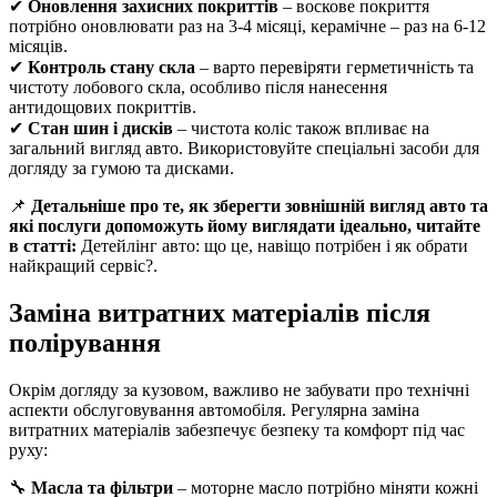
✔
Оновлення захисних покриттів
– воскове покриття
потрібно оновлювати раз на 3-4 місяці, керамічне – раз на 6-12
місяців.
✔
Контроль стану скла
– варто перевіряти герметичність та
чистоту лобового скла, особливо після нанесення
антидощових покриттів.
✔
Стан шин і дисків
– чистота коліс також впливає на
загальний вигляд авто. Використовуйте спеціальні засоби для
догляду за гумою та дисками.
📌
Детальніше про те, як зберегти зовнішній вигляд авто та
які послуги допоможуть йому виглядати ідеально, читайте
в статті:
Детейлінг авто: що це, навіщо потрібен і як обрати
найкращий сервіс?.
Заміна витратних матеріалів після
полірування
Окрім догляду за кузовом, важливо не забувати про технічні
аспекти обслуговування автомобіля. Регулярна заміна
витратних матеріалів забезпечує безпеку та комфорт під час
руху:
🔧
Масла та фільтри
– моторне масло потрібно міняти кожні