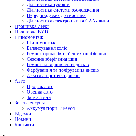
Діагностика турбіни
Діагностика системи охолодження
Передпродажна діагностика
Діагностика електроніки та CAN-шини
Прошивка Zeekr
Прошивка BYD
Шиномонтаж
Шиномонтаж
Балансування коліс
Ремонт проколів та бічних порізів шин
Сезонне зберігання шин
Ремонт та відновлення дисків
Фарбування та полірування дисків
Алмазна проточка дисків
Авто
Продаж авто
Оренда авто
Запчастини
Зелена енергія
Аккумулятори LiFePo4
Відгуки
Новини
Контакти