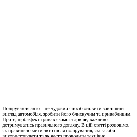
Полірування авто – це чудовий спосіб оновити зовнішній
вигляд автомобіля, зробити його блискучим та привабливим.
Проте, щоб ефект тривав якомога довше, важливо
дотримуватись правильного догляду. В цій статті розповімо,
як правильно мити авто після полірування, які засоби
використовувати та як часто проводити технічне