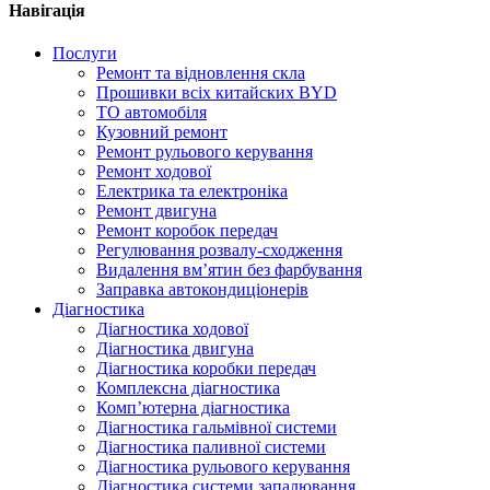
Навігація
Послуги
Ремонт та відновлення скла
Прошивки всіх китайских BYD
ТО автомобіля
Кузовний ремонт
Ремонт рульового керування
Ремонт ходової
Електрика та електроніка
Ремонт двигуна
Ремонт коробок передач
Регулювання розвалу-сходження
Видалення вм’ятин без фарбування
Заправка автокондиціонерів
Діагностика
Діагностика ходової
Діагностика двигуна
Діагностика коробки передач
Комплексна діагностика
Комп’ютерна діагностика
Діагностика гальмівної системи
Діагностика паливної системи
Діагностика рульового керування
Діагностика системи запалювання