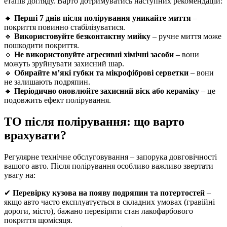
етапів догляду. Варто дотримуватись наступних рекомендацій:
🔹
Перші 7 днів після полірування уникайте миття
–
покриття повинно стабілізуватися.
🔹
Використовуйте безконтактну мийку
– ручне миття може
пошкодити покриття.
🔹
Не використовуйте агресивні хімічні засоби
– вони
можуть зруйнувати захисний шар.
🔹
Обирайте м’які губки та мікрофіброві серветки
– вони
не залишають подряпин.
🔹
Періодично оновлюйте захисний віск або кераміку
– це
подовжить ефект полірування.
ТО після полірування: що варто
врахувати?
Регулярне технічне обслуговування – запорука довговічності
вашого авто. Після полірування особливо важливо звертати
увагу на:
✔
Перевірку кузова на появу подряпин та потертостей
–
якщо авто часто експлуатується в складних умовах (гравійні
дороги, місто), бажано перевіряти стан лакофарбового
покриття щомісяця.